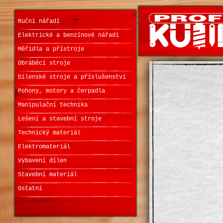
Ruční nářadí
Elektrické a benzínové nářadí
Měřidla a přístroje
Obráběcí stroje
Dílenské stroje a příslušenství
Pohony, motory a čerpadla
Manipulační technika
Lešení a stavební stroje
Technický materiál
Elektromateriál
Vybavení dílen
Stavební materiál
Ostatní